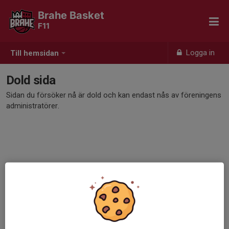
Brahe Basket
F11
Logga in
Till hemsidan
Dold sida
Sidan du försöker nå är dold och kan endast nås av föreningens
administratörer.