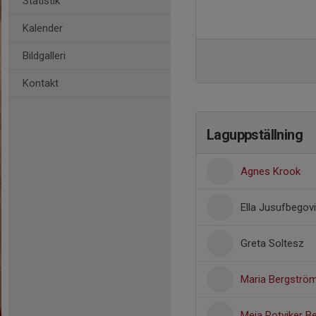
Statistik
Kalender
Bildgalleri
Kontakt
Laguppställning
Agnes Krook
Ella Jusufbegov
Greta Soltesz
Maria Bergströ
Meja Rotviker Be