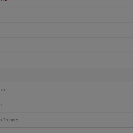
min
n
on
Tränare