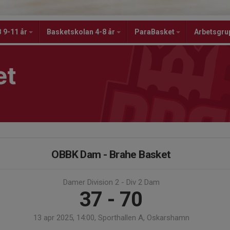
 9-11 år
Basketskolan 4-8 år
ParaBasket
Arbetsgru
et
OBBK Dam - Brahe Basket
Damer Division 2 - Div 2 Dam
37 - 70
13 apr 2025, 14:00, Sporthallen A, Oskarshamn