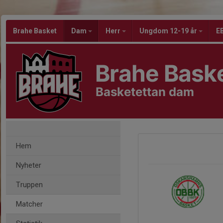
Brahe Basket
Dam
Herr
Ungdom 12-19 år
EB
Brahe Bask
Basketettan dam
Hem
Nyheter
Truppen
Matcher