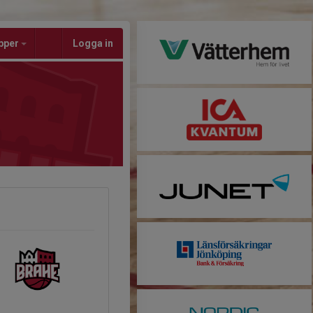
pper
Logga in