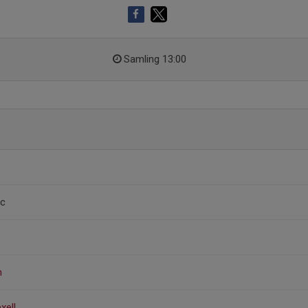
Samling 13:00
ic
m
xell