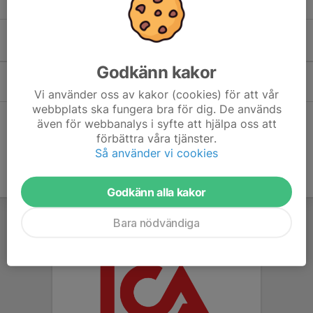
Kommande aktiviteter
Godkänn kakor
Lör 29/8
Bamsegalan
15:00-17:00
Huskvarna Sporthall
Vi använder oss av kakor (cookies) för att vår
webbplats ska fungera bra för dig. De används
även för webbanalys i syfte att hjälpa oss att
Hela kalendern
förbättra våra tjänster.
Så använder vi cookies
Godkänn alla kakor
Bara nödvändiga