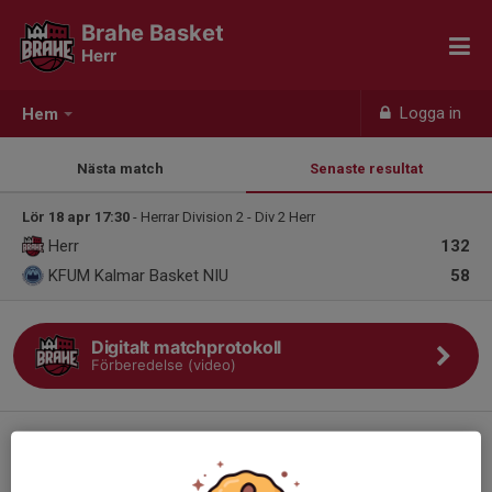
Brahe Basket
Herr
Logga in
Hem
Nästa match
Senaste resultat
Lör 18 apr 17:30
- Herrar Division 2 - Div 2 Herr
Herr
132
KFUM Kalmar Basket NIU
58
Digitalt matchprotokoll
Förberedelse (video)
Digitalt matchprotokoll
Genomförande (video)