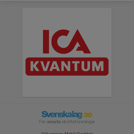
För
smarta
idrottsföreningar
Välj version:
Mobil
|
Desktop