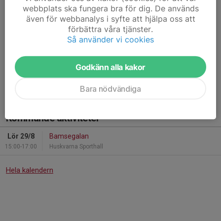
webbplats ska fungera bra för dig. De används
17 apr, 16:56
0 kommentarer
även för webbanalys i syfte att hjälpa oss att
WBL söndag 26/4 är tyvärr inställd. Många lag har börjat avsluta
förbättra våra tjänster.
säsongen och intresset för cupen räckte inte till. Vi tar nya tag
Så använder vi cookies
till hösten. Säsongens sista aktivitet blir nu avslutningen 25/4.
Godkänn alla kakor
Tränarna
Läs mer
Bara nödvändiga
Kommande aktiviteter
Lör 29/8
Bamsegalan
15:00-17:00
Huskvarna Sporthall
Hela kalendern