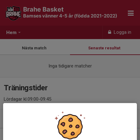
Brahe Basket
Bamses vänner 4-5 år (födda 2021-2022)
Logga in
Hem
Nästa match
Senaste resultat
Inga tidigare matcher
Träningstider
Lördagar kl.09:00-09:45
Kommande aktiviteter
Lör 29/8
Bamsegalan