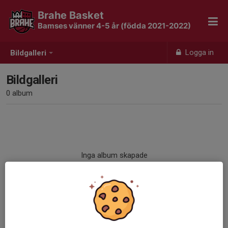
Brahe Basket
Bamses vänner 4-5 år (födda 2021-2022)
Logga in
Bildgalleri
Bildgalleri
0 album
Inga album skapade