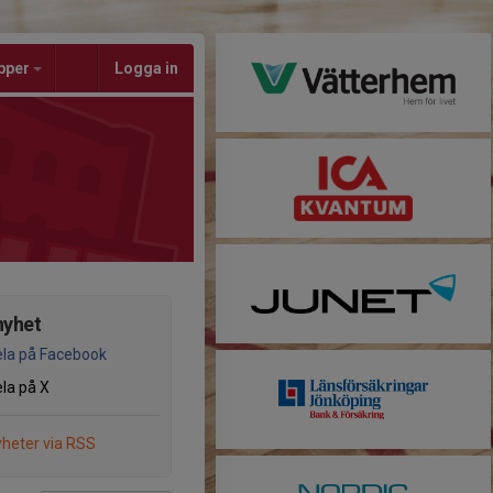
pper
Logga in
nyhet
la på Facebook
la på X
heter via RSS