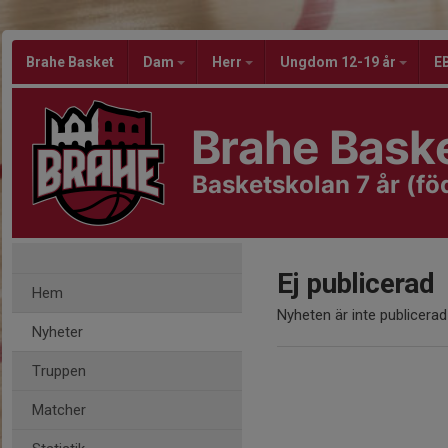
Brahe Basket
Dam
Herr
Ungdom 12-19 år
EB
Brahe Bask
Basketskolan 7 år (f
Ej publicerad
Hem
Nyheten är inte publicerad
Nyheter
Truppen
Matcher