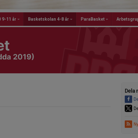
 9-11 år
Basketskolan 4-8 år
ParaBasket
Arbetsgru
et
ödda 2019)
Dela 
De
De
Ny