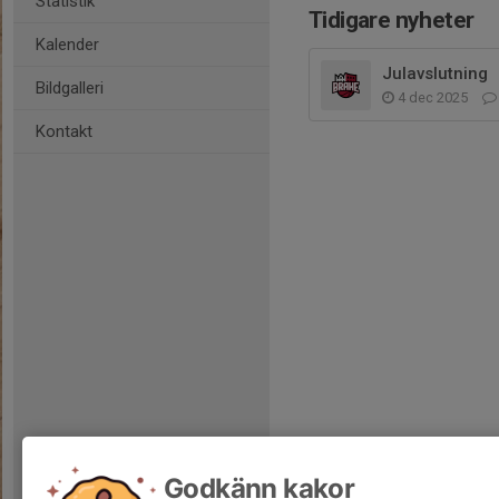
Statistik
Tidigare nyheter
Kalender
Julavslutning
Bildgalleri
4 dec 2025
Kontakt
Godkänn kakor