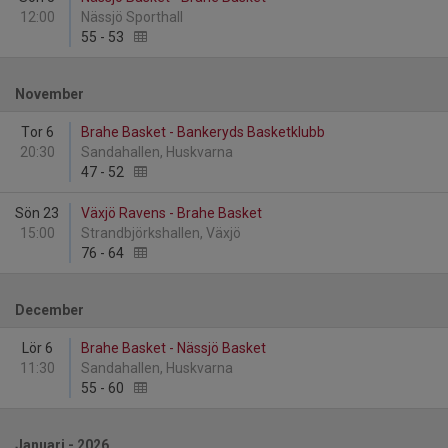
12:00
Nässjö Sporthall
55
-
53
November
Tor 6
Brahe Basket - Bankeryds Basketklubb
20:30
Sandahallen, Huskvarna
47
-
52
Sön 23
Växjö Ravens - Brahe Basket
15:00
Strandbjörkshallen, Växjö
76
-
64
December
Lör 6
Brahe Basket - Nässjö Basket
11:30
Sandahallen, Huskvarna
55
-
60
Januari - 2026