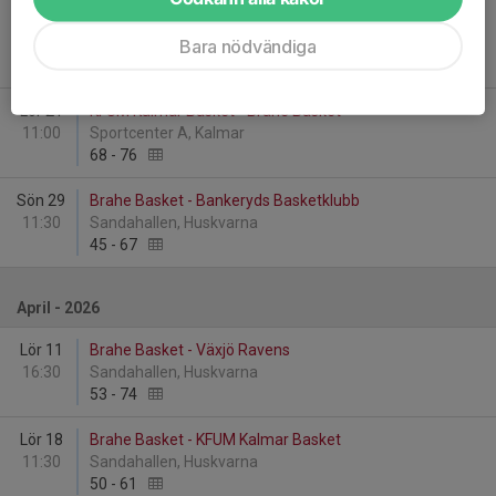
Lör 7
OBBK - Brahe Basket
11:30
Vallhalla, Oskarshamn
Bara nödvändiga
55
-
46
Lör 21
KFUM Kalmar Basket - Brahe Basket
11:00
Sportcenter A, Kalmar
68
-
76
Sön 29
Brahe Basket - Bankeryds Basketklubb
11:30
Sandahallen, Huskvarna
45
-
67
April - 2026
Lör 11
Brahe Basket - Växjö Ravens
16:30
Sandahallen, Huskvarna
53
-
74
Lör 18
Brahe Basket - KFUM Kalmar Basket
11:30
Sandahallen, Huskvarna
50
-
61