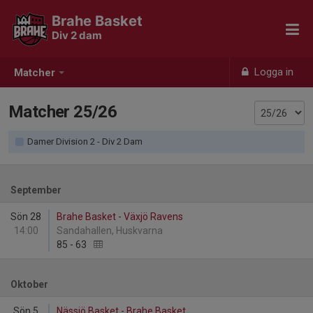
Brahe Basket
Div 2 dam
Logga in
Matcher
Matcher 25/26
Damer Division 2 - Div 2 Dam
September
Sön 28
Brahe Basket - Växjö Ravens
14:00
Sandahallen, Huskvarna
85
-
63
Oktober
Sön 5
Nässjö Basket - Brahe Basket