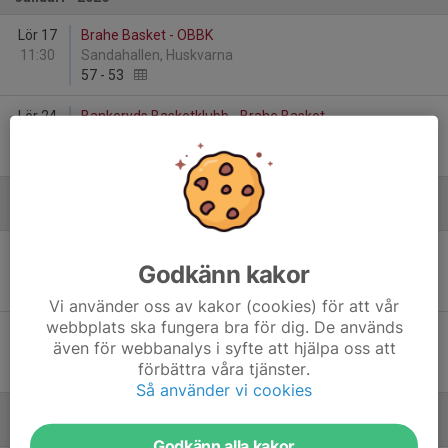
Lör 17
Brahe Basket - OBBK
11:30
Sandahallen, Huskvarna
57
-
53
Lör 24
Bankeryds Basketklubb - Brahe Basket
15:00
Attarpshallen A, Bankeryd
47
-
64
Februari - 2026
Sön 1
Brahe Basket - KFUM Kalmar Basket
Godkänn kakor
11:30
Sandahallen, Huskvarna
77
-
54
Vi använder oss av kakor (cookies) för att vår
webbplats ska fungera bra för dig. De används
Lör 21
Nässjö Basket - Brahe Basket
även för webbanalys i syfte att hjälpa oss att
14:00
Nya Brinellhallen, Nässjö
förbättra våra tjänster.
79
-
55
Så använder vi cookies
Mars - 2026
Godkänn alla kakor