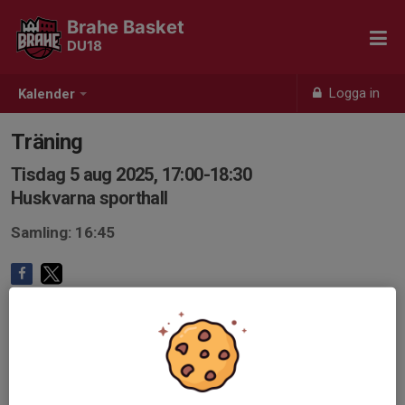
Brahe Basket
DU18
Logga in
Kalender
Träning
Tisdag 5 aug 2025, 17:00-18:30
Huskvarna sporthall
Samling: 16:45