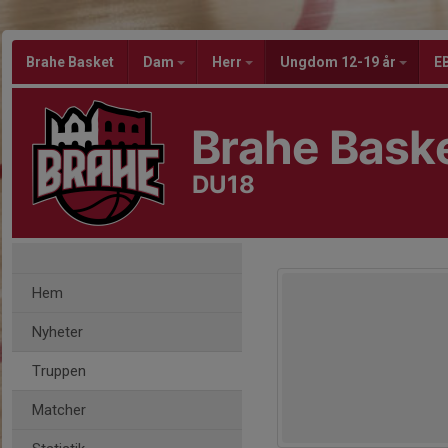
Brahe Basket
Dam
Herr
Ungdom 12-19 år
EB
Brahe Bask
DU18
Hem
Nyheter
Truppen
Matcher