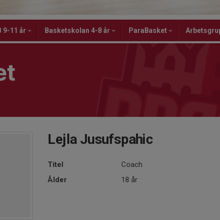
 9-11 år
Basketskolan 4-8 år
ParaBasket
Arbetsgru
et
Lejla Jusufspahic
Titel
Coach
Ålder
18 år