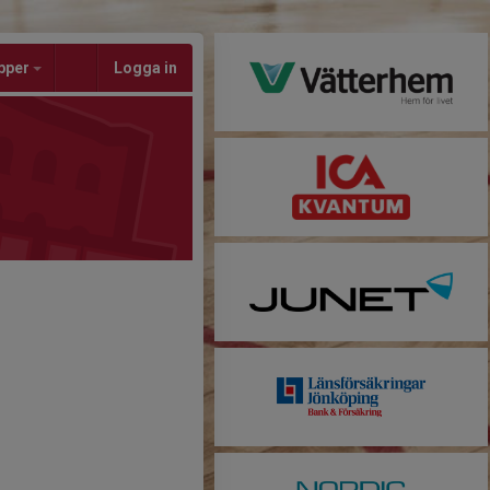
pper
Logga in