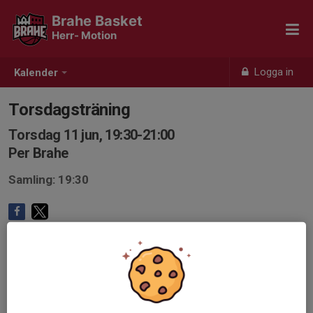
Brahe Basket
Herr- Motion
Logga in
Kalender
Torsdagsträning
Torsdag 11 jun, 19:30-21:00
Per Brahe
Samling: 19:30