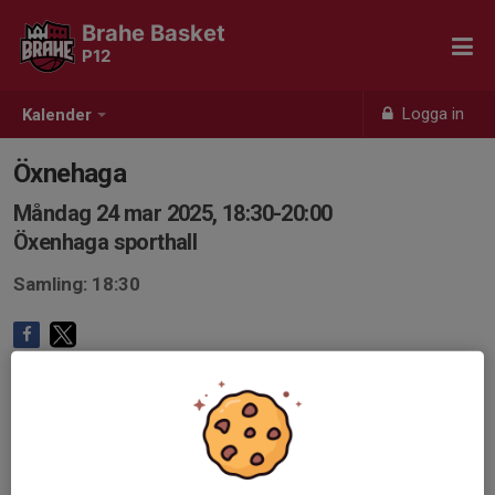
Brahe Basket
P12
Logga in
Kalender
Öxnehaga
Måndag 24 mar 2025, 18:30-20:00
Öxenhaga sporthall
Samling: 18:30