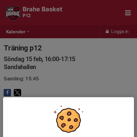
Brahe Basket
P12
Logga in
Kalender
Träning p12
Söndag 15 feb, 16:00-17:15
Sandahallen
Samling: 15:45