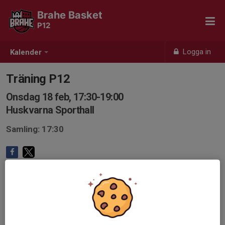
Brahe Basket
P12
Logga in
Kalender
Träning P12
Onsdag 18 feb, 17:30-19:00
Huskvarna Sporthall
Samling: 17:30