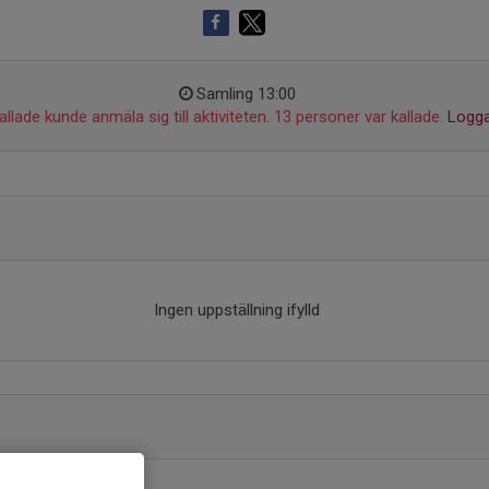
Samling 13:00
llade kunde anmäla sig till aktiviteten. 13 personer var kallade.
Logga
Ingen uppställning ifylld