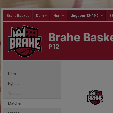
Brahe Basket
Dam
Herr
Ungdom 12-19 år
EB
Brahe Bask
P12
Hem
Nyheter
Truppen
Matcher