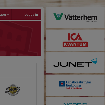
pper
Logga in