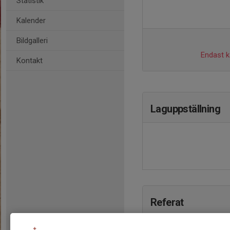
Statistik
Kalender
Bildgalleri
Endast ka
Kontakt
Laguppställning
Referat