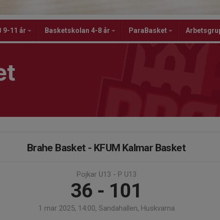
 9-11 år
Basketskolan 4-8 år
ParaBasket
Arbetsgru
et
Brahe Basket - KFUM Kalmar Basket
Pojkar U13 - P U13
36 - 101
1 mar 2025, 14:00, Sandahallen, Huskvarna