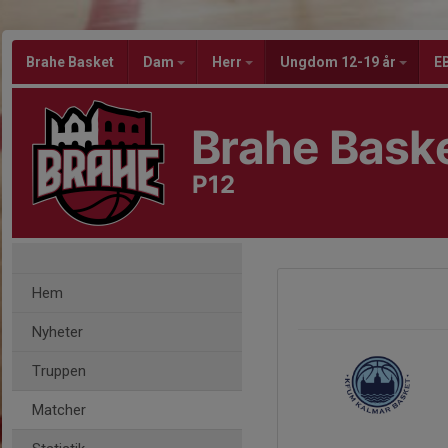
Brahe Basket
Dam
Herr
Ungdom 12-19 år
EB
Brahe Bask
P12
Hem
Nyheter
Truppen
Matcher