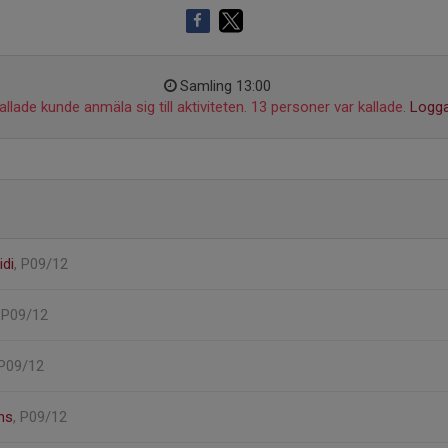
Samling 13:00
llade kunde anmäla sig till aktiviteten. 13 personer var kallade.
Logga
di
, P09/12
, P09/12
 P09/12
ns
, P09/12