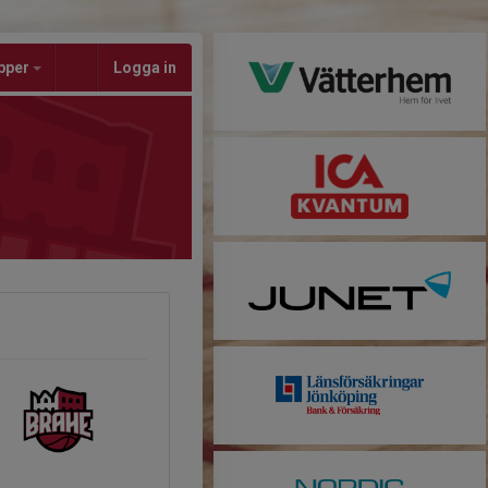
pper
Logga in