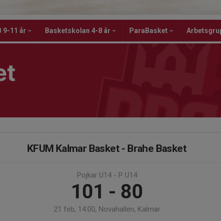
 9-11 år
Basketskolan 4-8 år
ParaBasket
Arbetsgru
et
KFUM Kalmar Basket - Brahe Basket
Pojkar U14 - P U14
101 - 80
21 feb, 14:00, Novahallen, Kalmar