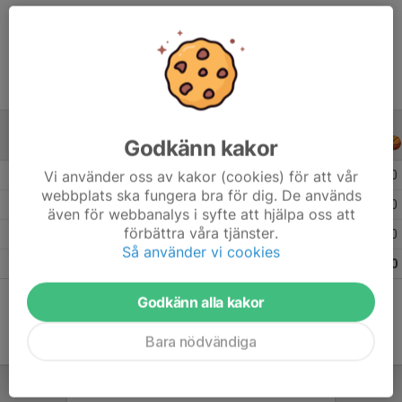
Ålder
20 år
Godkänn kakor
ALLA SERIER
ALLA ÅR
Vi använder oss av kakor (cookies) för att vår
Säsongen 25/26
15
0
webbplats ska fungera bra för dig. De används
Säsongen 24/25
13
0
även för webbanalys i syfte att hjälpa oss att
förbättra våra tjänster.
Säsongen 23/24
16
0
Så använder vi cookies
Totalt
44
0
Godkänn alla kakor
Bara nödvändiga