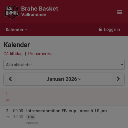
Brahe Basket
Välkommen
Logga in
Kalender
Kalender
Gå till idag
|
Prenumerera
Januari 2026
1
Tor
2
09:00
Intresseanmälan EB-cup i nässjö 10 jan
19:00
Fre
P16
Nässjö