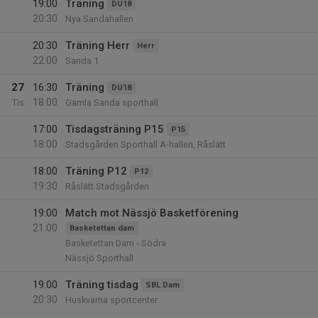
19:00
Träning
DU18
20:30
Nya Sandahallen
20:30
Träning Herr
Herr
22:00
Sanda 1
27
16:30
Träning
DU18
18:00
Tis
Gamla Sanda sporthall
17:00
Tisdagsträning P15
P15
18:00
Stadsgården Sporthall A-hallen, Råslätt
18:00
Träning P12
P12
19:30
Råslätt Stadsgården
19:00
Match mot Nässjö Basketförening
21:00
Basketettan dam
Basketettan Dam - Södra
Nässjö Sporthall
19:00
Träning tisdag
SBL Dam
20:30
Huskvarna sportcenter