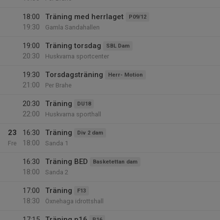
18:00
Träning med herrlaget
P09/12
19:30
Gamla Sandahallen
19:00
Träning torsdag
SBL Dam
20:30
Huskvarna sportcenter
19:30
Torsdagsträning
Herr- Motion
21:00
Per Brahe
20:30
Träning
DU18
22:00
Huskvarna sporthall
23
16:30
Träning
Div 2 dam
18:00
Fre
Sanda 1
16:30
Träning BED
Basketettan dam
18:00
Sanda 2
17:00
Träning
F13
18:30
Öxnehaga idrottshall
17:15
Träning p16
P16