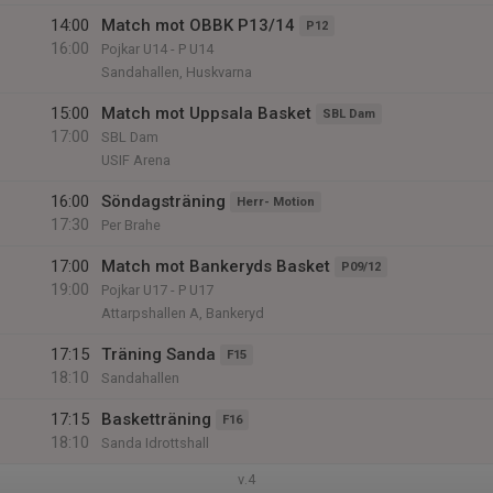
14:00
Match mot OBBK P13/14
P12
16:00
Pojkar U14 - P U14
Sandahallen, Huskvarna
15:00
Match mot Uppsala Basket
SBL Dam
17:00
SBL Dam
USIF Arena
16:00
Söndagsträning
Herr- Motion
17:30
Per Brahe
17:00
Match mot Bankeryds Basket
P09/12
19:00
Pojkar U17 - P U17
Attarpshallen A, Bankeryd
17:15
Träning Sanda
F15
18:10
Sandahallen
17:15
Basketträning
F16
18:10
Sanda Idrottshall
v.4