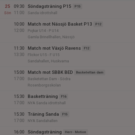
25
09:30
Söndagsträning P15
P15
11:00
Sön
Sanda idrottshall
10:00
Match mot Nässjö Basket P13
P12
12:00
Pojkar U14 - P U14
Gamla Brinellhallen, Nässjö
11:30
Match mot Växjö Ravens
F12
13:30
Flickor U15 - F U15
Sandahallen, Huskvarna
15:00
Match mot SBBK BED
Basketettan dam
17:00
Basketettan Dam - Södra
Rosenborgsskolan
15:30
Basketträning
F16
17:00
NYA Sanda idrottshall
15:30
Träning Sanda
F15
17:00
NYA Sandahallen
16:00
Söndagsträning
Herr- Motion