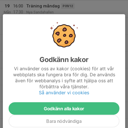
19
16:00
Träning måndag
P09/12
17:30
Mån
Nya Sandahallen
17:00
Träning måndag
F12
18:30
Öxnehaga sporthall
17:30
Träning måndag
SBL Dam
19:00
Nya Sanda
19:00
Träning BED
Basketettan dam
Godkänn kakor
20:30
Sanda 1
Vi använder oss av kakor (cookies) för att vår
19:00
Träning
webbplats ska fungera bra för dig. De används
DU18
20:30
Nya Sandahallen
även för webbanalys i syfte att hjälpa oss att
förbättra våra tjänster.
20:30
Träning Herr
Herr
Så använder vi cookies
22:00
Sanda 1
20
16:30
Träning
DU18
Godkänn alla kakor
18:00
Tis
Gamla Sanda sporthall
Bara nödvändiga
17:00
Tisdagsträning P15
P15