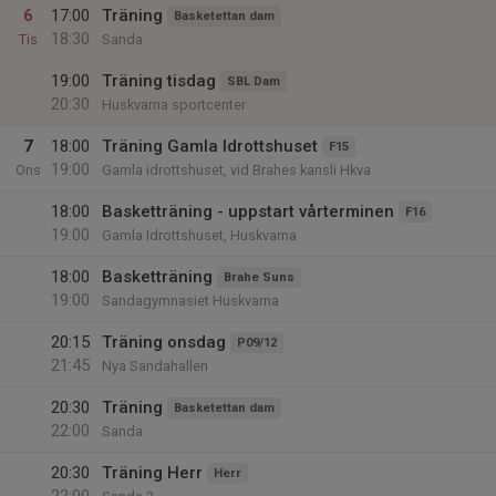
6
17:00
Träning
Basketettan dam
18:30
Tis
Sanda
19:00
Träning tisdag
SBL Dam
20:30
Huskvarna sportcenter
7
18:00
Träning Gamla Idrottshuset
F15
19:00
Ons
Gamla idrottshuset, vid Brahes kansli Hkva
18:00
Basketträning - uppstart vårterminen
F16
19:00
Gamla Idrottshuset, Huskvarna
18:00
Basketträning
Brahe Suns
19:00
Sandagymnasiet Huskvarna
20:15
Träning onsdag
P09/12
21:45
Nya Sandahallen
20:30
Träning
Basketettan dam
22:00
Sanda
20:30
Träning Herr
Herr