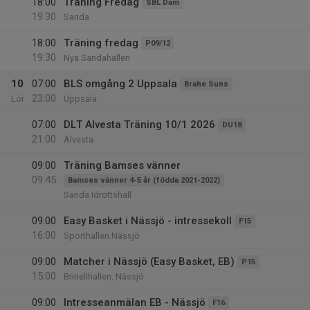
18:00
Träning Fredag
SBL Dam
19:30
Sanda
18:00
Träning fredag
P09/12
19:30
Nya Sandahallen
10
07:00
BLS omgång 2 Uppsala
Brahe Suns
23:00
Lör
Uppsala
07:00
DLT Alvesta Träning 10/1 2026
DU18
21:00
Alvesta
09:00
Träning Bamses vänner
09:45
Bamses vänner 4-5 år (födda 2021-2022)
Sanda Idrottshall
09:00
Easy Basket i Nässjö - intressekoll
F15
16:00
Sporthallen Nässjö
09:00
Matcher i Nässjö (Easy Basket, EB)
P15
15:00
Brinellhallen, Nässjö
09:00
Intresseanmälan EB - Nässjö
F16