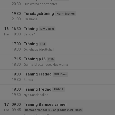
20:30
Huskvarna sportcenter
19:30
Torsdagsträning
Herr- Motion
21:00
Per Brahe
16
16:30
Träning
Div 2 dam
18:00
Fre
Sanda 1
17:00
Träning
F13
18:30
Öxnehaga idrottshall
17:15
Träning p16
P16
18:30
Gamla Idrottshuset Huskvarna
18:00
Träning Fredag
SBL Dam
19:30
Sanda
18:00
Träning fredag
P09/12
19:30
Nya Sandahallen
17
09:00
Träning Bamses vänner
09:45
Lör
Bamses vänner 4-5 år (födda 2021-2022)