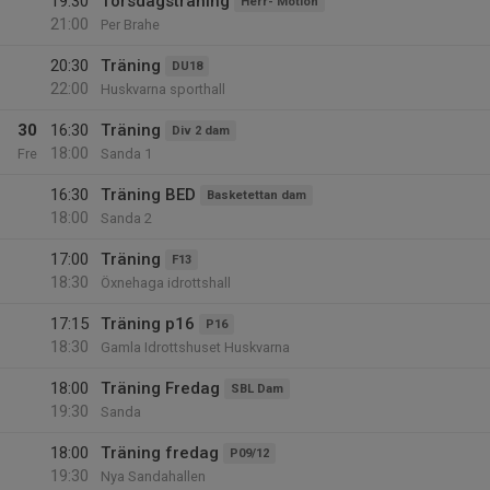
19:30
Torsdagsträning
Herr- Motion
21:00
Per Brahe
20:30
Träning
DU18
22:00
Huskvarna sporthall
30
16:30
Träning
Div 2 dam
18:00
Fre
Sanda 1
16:30
Träning BED
Basketettan dam
18:00
Sanda 2
17:00
Träning
F13
18:30
Öxnehaga idrottshall
17:15
Träning p16
P16
18:30
Gamla Idrottshuset Huskvarna
18:00
Träning Fredag
SBL Dam
19:30
Sanda
18:00
Träning fredag
P09/12
19:30
Nya Sandahallen