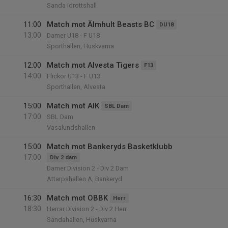
Sanda idrottshall
11:00
Match mot Älmhult Beasts BC
DU18
13:00
Damer U18 - F U18
Sporthallen, Huskvarna
12:00
Match mot Alvesta Tigers
F13
14:00
Flickor U13 - F U13
Sporthallen, Alvesta
15:00
Match mot AIK
SBL Dam
17:00
SBL Dam
Vasalundshallen
15:00
Match mot Bankeryds Basketklubb
17:00
Div 2 dam
Damer Division 2 - Div 2 Dam
Attarpshallen A, Bankeryd
16:30
Match mot OBBK
Herr
18:30
Herrar Division 2 - Div 2 Herr
Sandahallen, Huskvarna