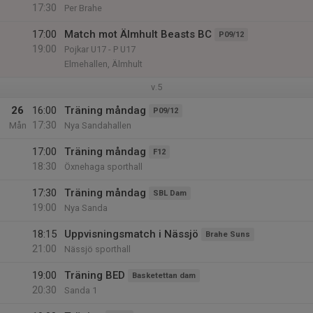
17:30
Per Brahe
17:00
Match mot Älmhult Beasts BC
P09/12
19:00
Pojkar U17 - P U17
Elmehallen, Älmhult
v.5
26
16:00
Träning måndag
P09/12
17:30
Mån
Nya Sandahallen
17:00
Träning måndag
F12
18:30
Öxnehaga sporthall
17:30
Träning måndag
SBL Dam
19:00
Nya Sanda
18:15
Uppvisningsmatch i Nässjö
Brahe Suns
21:00
Nässjö sporthall
19:00
Träning BED
Basketettan dam
20:30
Sanda 1