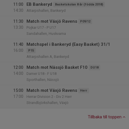
11:00
EB Bankeryd
Basketskolan 8 år (födda 2018)
14:30
Attarpshallen, Bankeryd
11:30
Match mot Växjö Ravens
P09/12
13:30
Pojkar U17 - P U17
Sandahallen, Huskvarna
11:40
Matchspel i Bankeryd (Easy Basket) 31/1
16:00
P15
Attarpshallen A, Bankeryd
12:00
Match mot Nässjö Basket F10
DU18
14:00
Damer U18 - F U18
Sporthallen, Nässjö
15:00
Match mot Växjö Ravens
Herr
17:00
Herrar Division 2 - Div 2 Herr
Strandbjörkshallen, Växjö
Tillbaka till toppen