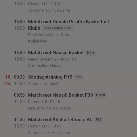
16:00
Flickor U13 - F U13
Sandahallen, Huskvarna
16:00
Match mot Onsala Pirates Basketboll
18:00
Klubb
Basketettan dam
Basketettan Dam - Södra
Kollahallen
16:00
Match mot Nässjö Basket
Herr
18:00
Herrar Division 2 - Div 2 Herr
Sporthallen, Nässjö
18
09:30
Söndagsträning P15
P15
11:00
Sön
Sanda idrottshall
09:50
Match mot Nässjö Basket F09
DU18
11:20
Damer U18 - F U18
Nya Brinellhallen, Nässjö
11:30
Match mot Älmhult Beasts BC
F12
13:30
Flickor U14 - F U14
Sandahallen, Huskvarna