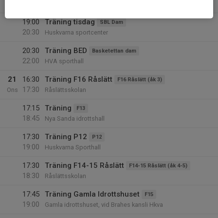
18:00
Stadsgården Sporthall A-hallen, Råslätt
19:00
Träning tisdag
SBL Dam
20:30
Huskvarna sportcenter
20:30
Träning BED
Basketettan dam
22:00
HVA sporthall
21
16:30
Träning F16 Råslätt
F16 Råslätt (åk 3)
17:30
Ons
Råslättsskolan
17:15
Träning
F13
18:45
Nya Sanda idrottshall
17:30
Träning P12
P12
19:00
Huskvarna Sporthall
17:30
Träning F14-15 Råslätt
F14-15 Råslätt (åk 4-5)
18:30
Råslättsskolan
17:45
Träning Gamla Idrottshuset
F15
19:00
Gamla idrottshuset, vid Brahes kansli Hkva