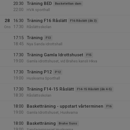
20:30
Träning BED
Basketettan dam
22:00
HVA sporthall
28
16:30
Träning F16 Råslätt
F16 Råslätt (åk 3)
17:30
Ons
Råslättsskolan
17:15
Träning
F13
18:45
Nya Sanda idrottshall
17:30
Träning Gamla Idrottshuset
F15
19:00
Gamla idrottshuset, vid Brahes kansli Hkva
17:30
Träning P12
P12
19:00
Huskvarna Sporthall
17:30
Träning F14-15 Råslätt
F14-15 Råslätt (åk 4-5)
18:30
Råslättsskolan
18:00
Basketträning - uppstart vårterminen
F16
19:00
Gamla Idrottshuset, Huskvarna
18:00
Basketträning
Brahe Suns
19:00
Sandagymnasiet Huskvarna