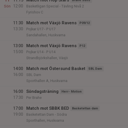
11
11:15
Match mot Hop Stars
Brahe Suns
12:00
Sön
Basketligan Special - Tävling Nivå 2
Fyrishov C
11:30
Match mot Växjö Ravens
P09/12
13:30
Pojkar U17 - P U17
Sandahallen, Huskvarna
13:00
Match mot Växjö Ravens
P12
15:00
Pojkar U14 - P U14
Strandbjörkshallen, Växjö
14:00
Match mot Östersund Basket
SBL Dam
16:00
SBL Dam
Sporthallen A, Huskvarna
16:00
Söndagsträning
Herr- Motion
17:30
Per Brahe
17:00
Match mot SBBK BED
Basketettan dam
19:00
Basketettan Dam - Södra
Sporthallen, Huskvarna