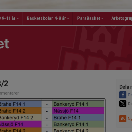
 9-11 år
Basketskolan 4-8 år
ParaBasket
Arbetsgru
et
8/2
Dela 
mentarer
De
De
Ny