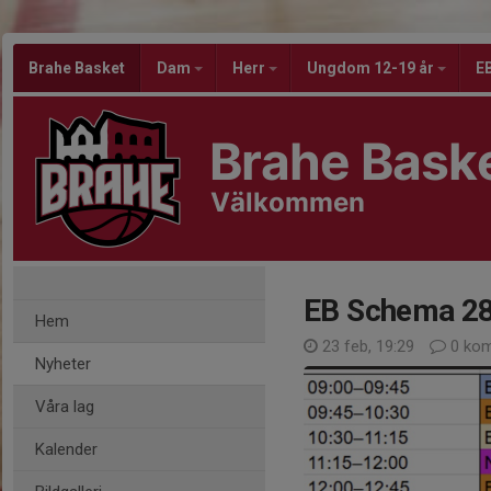
Brahe Basket
Dam
Herr
Ungdom 12-19 år
EB
Brahe Bask
Välkommen
EB Schema 2
Hem
23 feb, 19:29
0 kom
Nyheter
Våra lag
Kalender