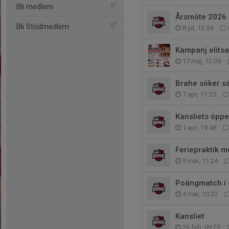
Bli medlem
Årsmöte 2026
Bli Stödmedlem
8 jul, 12:54
Kampanj elitsa
17 maj, 12:09
Brahe söker sä
7 apr, 11:25
Kansliets öppe
1 apr, 19:48
Feriepraktik 
9 mar, 11:24
Poängmatch i 
4 mar, 10:22
Kansliet
26 feb, 09:23