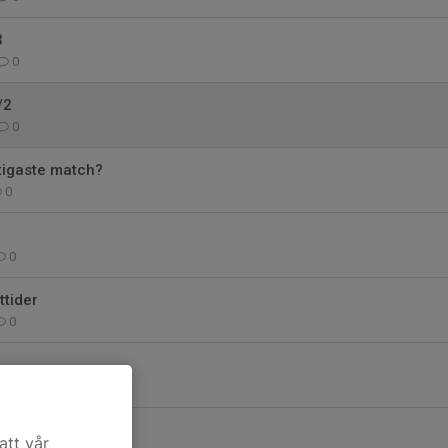
3
0
/2
0
tigaste match?
0
0
ttider
0
0
ttider nästa vecka
att vår