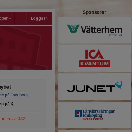
Sponsorer
pper
Logga in
nyhet
la på Facebook
la på X
heter via RSS