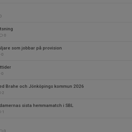
0
tsning
0
ljare som jobbar på provision
0
ttider
0
med Brahe och Jönköpings kommun 2026
2
damernas sista hemmamatch i SBL
1
0