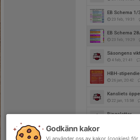
EB Schema 1/
23 feb, 19:31
EB Schema 28
23 feb, 19:29
Säsongens vik
4 feb, 21:41
HBH-stipendie
26 jan, 20:42
Kansliets öppe
22 jan, 15:58
Bingolotter
22 dec 2025
Godkänn kakor
Kansliets öppe
Vi använder oss av kakor (cookies) för 