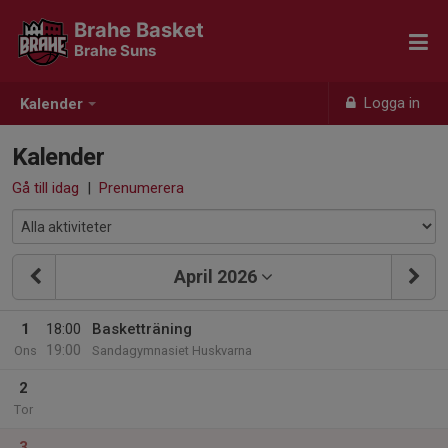
Brahe Basket
Brahe Suns
Logga in
Kalender
Kalender
Gå till idag
|
Prenumerera
April 2026
1
18:00
Basketträning
19:00
Ons
Sandagymnasiet Huskvarna
2
Tor
3