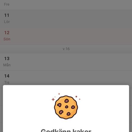
Fre
11
Lör
12
Sön
v.16
13
Mån
14
Tis
15
18:00
Basketträning
19:00
Ons
Sandagymnasiet Huskvarna
16
Tor
17
Godkänn kakor