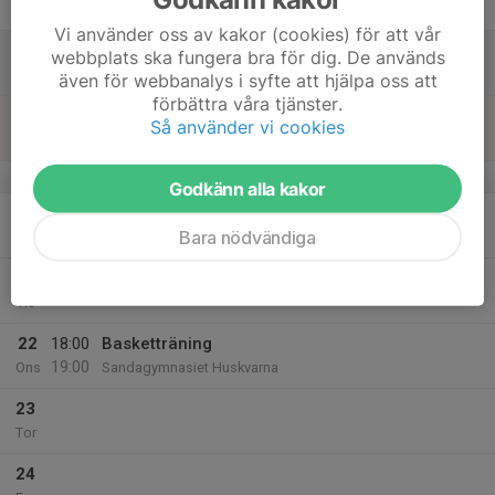
Fre
Vi använder oss av kakor (cookies) för att vår
18
webbplats ska fungera bra för dig. De används
Lör
även för webbanalys i syfte att hjälpa oss att
förbättra våra tjänster.
19
Så använder vi cookies
Sön
v.17
Godkänn alla kakor
20
Bara nödvändiga
Mån
21
Tis
22
18:00
Basketträning
19:00
Ons
Sandagymnasiet Huskvarna
23
Tor
24