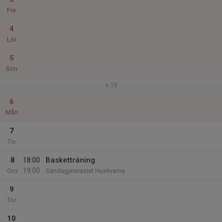
Fre
4
Lör
5
Sön
v.15
6
Mån
7
Tis
8
18:00
Basketträning
19:00
Ons
Sandagymnasiet Huskvarna
9
Tor
10