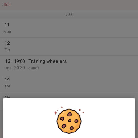
Sön
v.33
11
Mån
12
Tis
13
19:00
Träning wheelers
20:30
Ons
Sanda
14
Tor
15
Fre
16
Lör
17