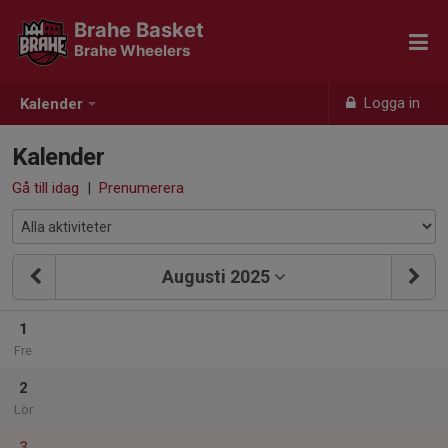
Brahe Basket
Brahe Wheelers
Logga in
Kalender
Kalender
Gå till idag
|
Prenumerera
Augusti 2025
1
Fre
2
Lör
3