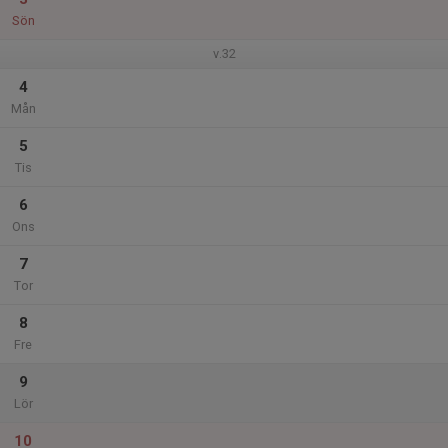
Sön
v.32
4
Mån
5
Tis
6
Ons
7
Tor
8
Fre
9
Lör
10