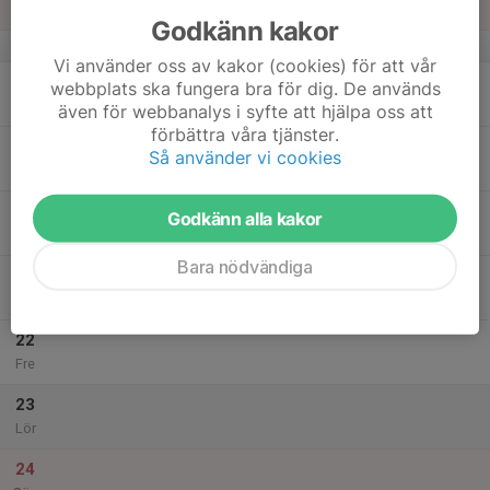
Sön
Godkänn kakor
v.34
Vi använder oss av kakor (cookies) för att vår
18
webbplats ska fungera bra för dig. De används
Mån
även för webbanalys i syfte att hjälpa oss att
förbättra våra tjänster.
19
Så använder vi cookies
Tis
20
19:00
Träning wheelers
Godkänn alla kakor
20:30
Ons
Sanda
Bara nödvändiga
21
Tor
22
Fre
23
Lör
24