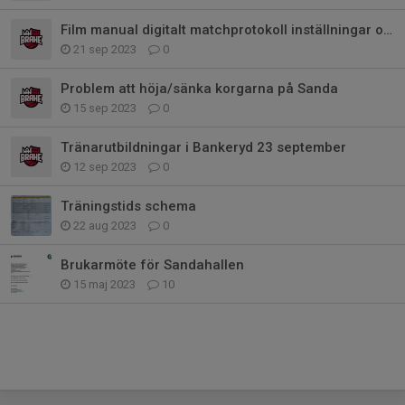
Film manual digitalt matchprotokoll inställningar och händelser
21 sep 2023
0
Problem att höja/sänka korgarna på Sanda
15 sep 2023
0
Tränarutbildningar i Bankeryd 23 september
12 sep 2023
0
Träningstids schema
22 aug 2023
0
Brukarmöte för Sandahallen
15 maj 2023
10