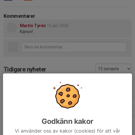
Kommentarer
Martin Tyrén
15 jan 2025
Kanon!
Tidigare nyheter
Viktig info om hallar
17 mar, 12:11
1
Anmälan Basketfestivalen
15 okt 2025
0
Godkänn kakor
Stipendium
20 mar 2025
0
Vi använder oss av kakor (cookies) för att vår