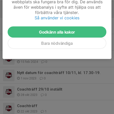
webbplats ska fungera bra för dig. De används
Inköpt material till våra hallar
även för webbanalys i syfte att hjälpa oss att
förbättra våra tjänster.
15 jan 2025
1
Så använder vi cookies
Material Öxnehaga
25 sep 2024
0
Godkänn alla kakor
Nyckel till korgarna, Sanda
Bara nödvändiga
2 sep 2024
0
Basket IQ Manual
15 feb 2024
0
Nytt datum för coachträff 10/11, kl. 17.30-19.
1 nov 2023
0
Coachträff 29/10 inställt
28 okt 2023
0
Coachträff
22 okt 2023
1