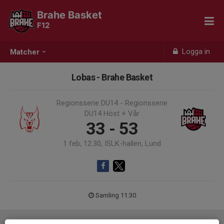
Brahe Basket
F12
Logga in
Matcher
Lobas - Brahe Basket
Regionsserie DU14 - Regionsserie
DU14 Höst + Vår
33 - 53
1 feb, 12:30, ISLK-hallen, Lund
Samling 11:30