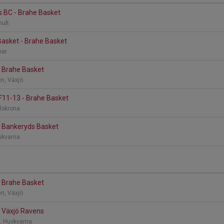
s BC - Brahe Basket
hult
asket - Brahe Basket
mar
- Brahe Basket
en, Växjö
F11-13 - Brahe Basket
rlskrona
- Bankeryds Basket
skvarna
- Brahe Basket
en, Växjö
- Växjö Ravens
, Huskvarna