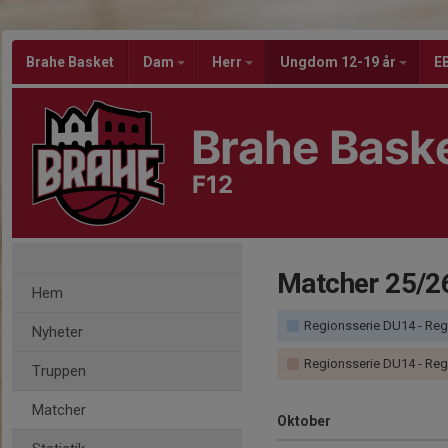
Brahe Basket
Dam
Herr
Ungdom 12-19 år
EB
Brahe Bask
F12
Matcher 25/2
Hem
Regionsserie DU14 - Regionsserie D
Nyheter
Regionsserie DU14 - Regionsserie 
Truppen
Matcher
Oktober