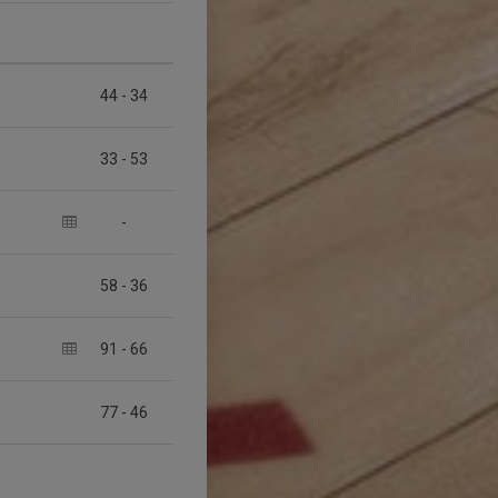
44
-
34
33
-
53
-
58
-
36
91
-
66
77
-
46