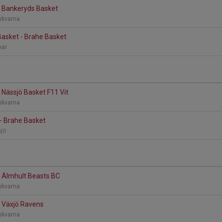
- Bankeryds Basket
skvarna
asket - Brahe Basket
mar
 Nässjö Basket F11 Vit
skvarna
- Brahe Basket
sjö
- Älmhult Beasts BC
skvarna
- Växjö Ravens
skvarna