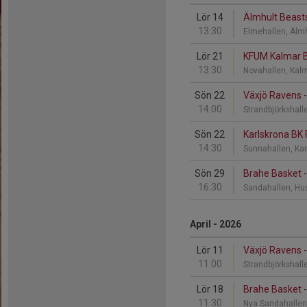
Lör 14
Älmhult Beast
13:30
Elmehallen, Älm
Lör 21
KFUM Kalmar B
13:30
Novahallen, Kal
Sön 22
Växjö Ravens 
14:00
Strandbjörkshall
Sön 22
Karlskrona BK 
14:30
Sunnahallen, Ka
Sön 29
Brahe Basket 
16:30
Sandahallen, Hu
April - 2026
Lör 11
Växjö Ravens 
11:00
Strandbjörkshall
Lör 18
Brahe Basket 
11:30
Nya Sandahallen