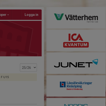
pper
Logga in
- F U15