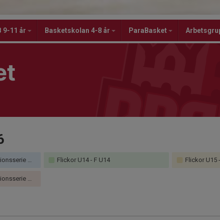
 9-11 år
Basketskolan 4-8 år
ParaBasket
Arbetsgru
et
6
U14 Höst + Vår
Flickor U14 - F U14
Flickor U15 
DU14 Slutspel