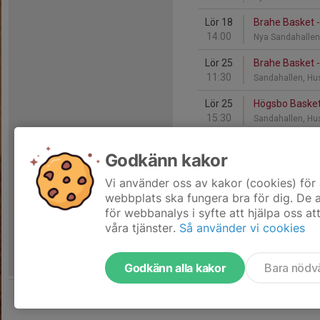
Lör 18
Brahe Basket -
14:00
Nya Sandahallen
Lör 25
Brahe Basket 
11:30
Sandahallen, Hu
Lör 25
Högsbo Basket
15:30
Sandahallen, Hu
Godkänn kakor
Juni - 2026
Vi använder oss av kakor (cookies) för 
Tis 30
Brahe Basket -
webbplats ska fungera bra för dig. De
01:00
Sandahallen, Hu
för webbanalys i syfte att hjälpa oss at
våra tjänster.
Så använder vi cookies
Godkänn alla kakor
Bara nödv
Tjäna pengar till laget