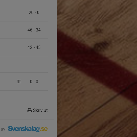
20
-
0
46
-
34
42
-
45
0
-
0
Skriv ut
 av