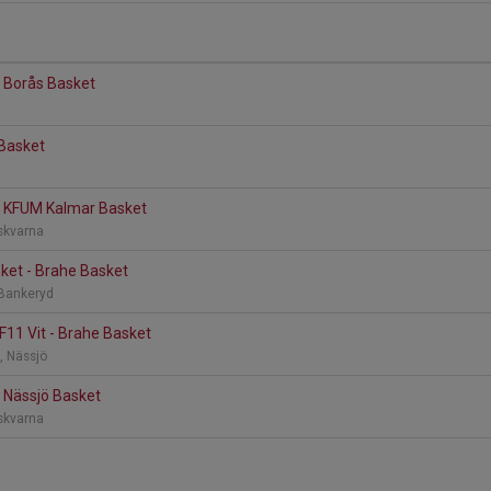
- Borås Basket
d
 Basket
d
- KFUM Kalmar Basket
skvarna
ket - Brahe Basket
 Bankeryd
F11 Vit - Brahe Basket
n, Nässjö
 Nässjö Basket
skvarna