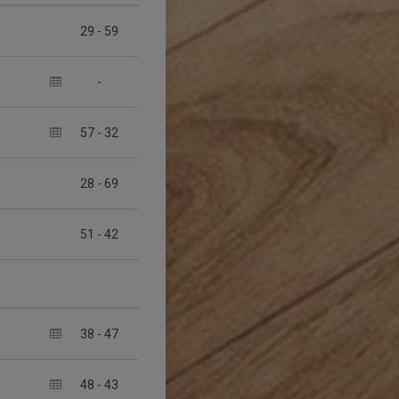
29
-
59
-
57
-
32
28
-
69
51
-
42
38
-
47
48
-
43