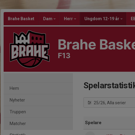
Brahe Basket
Dam
Herr
Ungdom 12-19 år
EB
Brahe Bask
F13
Spelarstatisti
Hem
Nyheter
25/26, Alla serier
Truppen
Spelare
Matcher