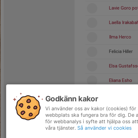
Lavie Goro po
Laella Irakaba
Ilma Herco
Felicia Hiller
Elsa Gustafs
Eliana Esho
Elbra Zaya
Godkänn kakor
Vi använder oss av kakor (cookies) för 
Dela statistik
webbplats ska fungera bra för dig. De
för webbanalys i syfte att hjälpa oss at
våra tjänster.
Så använder vi cookies