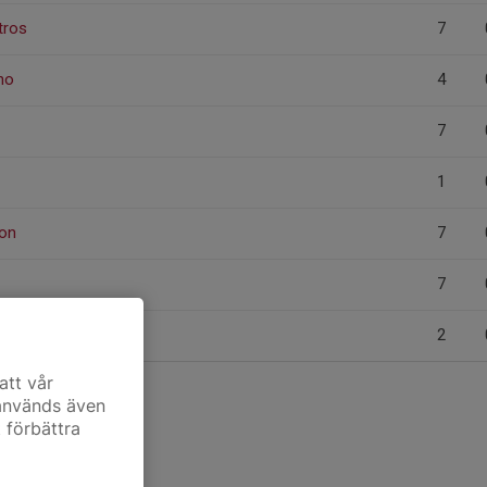
tros
7
ho
4
7
1
son
7
7
2
att vår
 används även
t förbättra