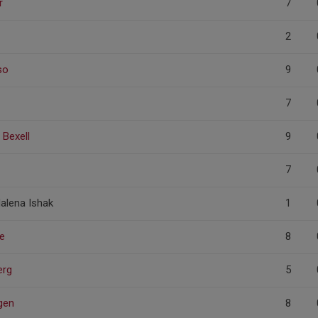
r
7
2
so
9
7
 Bexell
9
7
lena Ishak
1
e
8
erg
5
gen
8