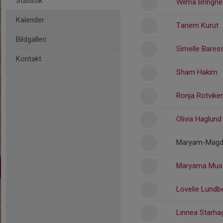
Statistik
Wilma Bringne
Kalender
Tanem Kurut
Bildgalleri
Simelle Bares
Kontakt
Sham Hakim
Ronja Rotviker
Olivia Haglund
Maryam-Magda
Maryama Mus
Lovelie Lundb
Linnea Starha