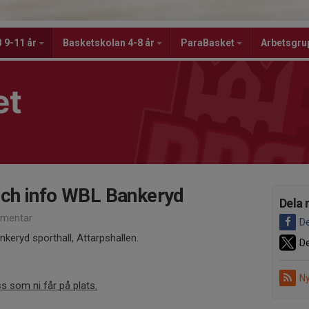
 9-11 år
Basketskolan 4-8 år
ParaBasket
Arbetsgru
et
ch info WBL Bankeryd
Dela 
mentar
De
nkeryd sporthall, Attarpshallen.
De
Ny
s som ni får på plats.