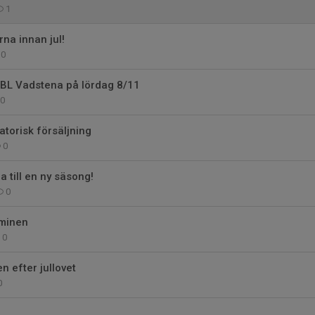
1
erna innan jul!
0
L Vadstena på lördag 8/11
0
torisk försäljning
0
 till en ny säsong!
0
rminen
0
n efter jullovet
0