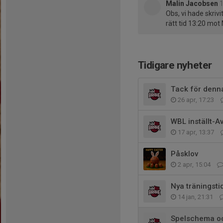
Malin Jacobsen
1
Obs, vi hade skrivi
rätt tid 13:20 mot
Tidigare nyheter
Tack för denn
26 apr, 17:23
WBL inställt-A
17 apr, 13:37
Påsklov
2 apr, 15:04
Nya träningsti
14 jan, 21:31
Spelschema oc