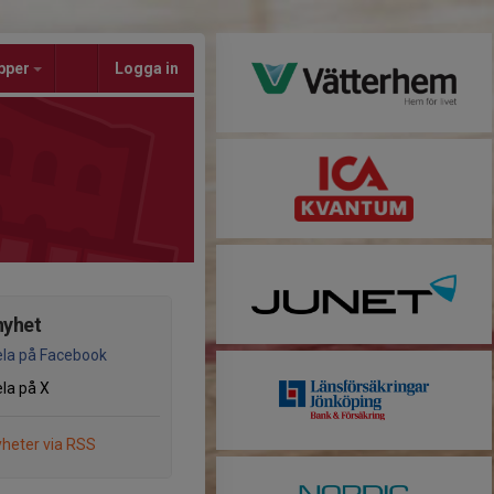
pper
Logga in
nyhet
la på Facebook
la på X
heter via RSS