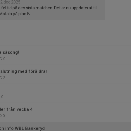
2 dec 2025
t fel tid på den sista matchen. Det är nu uppdaterat till
 Motala på plan B
a säsong!
0
vslutning med föräldrar!
2
0
der från vecka 4
0
h info WBL Bankeryd