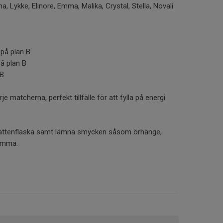
, Lykke, Elinore, Emma, Malika, Crystal, Stella, Novali
på plan B
å plan B
 B
e matcherna, perfekt tillfälle för att fylla på energi
vattenflaska samt lämna smycken såsom örhänge,
hemma.