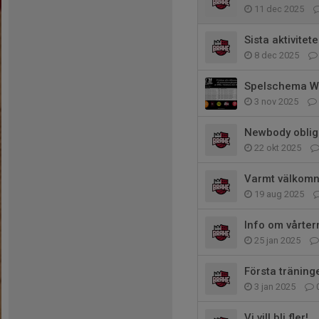
11 dec 2025
Sista aktivitet
8 dec 2025
Spelschema WB
3 nov 2025
Newbody obliga
22 okt 2025
Varmt välkomna
19 aug 2025
Info om vårte
25 jan 2025
Första träninge
3 jan 2025
Vi vill bli fler!