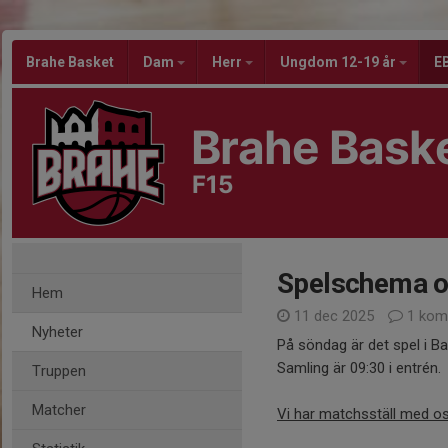
Brahe Basket
Dam
Herr
Ungdom 12-19 år
EB
Brahe Bask
F15
Spelschema o
Hem
11 dec 2025
1 kom
Nyheter
På söndag är det spel i Ba
Samling är 09:30 i entrén.
Truppen
Matcher
Vi har matchsställ med os