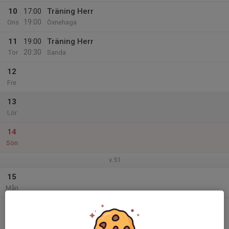
10
17:00
Träning Herr
19:00
Ons
Öxnehaga
11
19:00
Träning Herr
20:30
Tor
Sanda
12
Fre
13
Lör
14
Sön
v.51
15
Mån
16
20:30
Match mot Wetterbygden Stars
22:30
Tis
Herrar Division 2 - Div 2 Herr
Sandahallen, Huskvarna