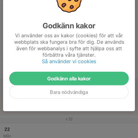
20:30
Träning Herr
22:00
Sanda
Godkänn kakor
17
17:00
Träning Herr
Vi använder oss av kakor (cookies) för att vår
19:00
Ons
Öxnehaga
webbplats ska fungera bra för dig. De används
18
19:00
Träning Herr
även för webbanalys i syfte att hjälpa oss att
20:30
förbättra våra tjänster.
Tor
Sanda
Så använder vi cookies
19
Fre
Godkänn alla kakor
20
Lör
Bara nödvändiga
21
Sön
v.52
22
Mån