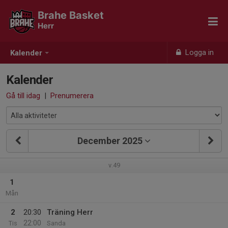
Brahe Basket
Herr
Logga in
Kalender
Kalender
Gå till idag
|
Prenumerera
December 2025
v.49
1
Mån
2
20:30
Träning Herr
22:00
Tis
Sanda