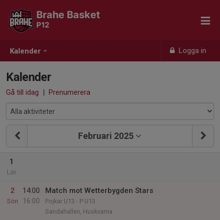
Brahe Basket
P12
Logga in
Kalender
Kalender
Gå till idag
|
Prenumerera
Februari 2025
1
Lör
2
14:00
Match mot Wetterbygden Stars
16:00
Sön
Pojkar U13 - P U13
Sandahallen, Huskvarna