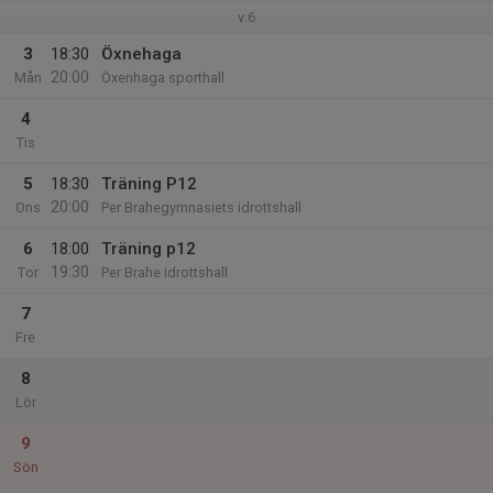
v.6
3
18:30
Öxnehaga
20:00
Mån
Öxenhaga sporthall
4
Tis
5
18:30
Träning P12
20:00
Ons
Per Brahegymnasiets idrottshall
6
18:00
Träning p12
19:30
Tor
Per Brahe idrottshall
7
Fre
8
Lör
9
Sön