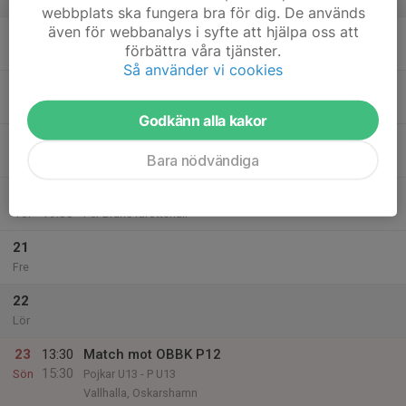
v.8
webbplats ska fungera bra för dig. De används
även för webbanalys i syfte att hjälpa oss att
17
18:30
Öxnehaga
förbättra våra tjänster.
20:00
Mån
Öxenhaga sporthall
Så använder vi cookies
18
Tis
Godkänn alla kakor
19
18:30
Träning P12
Bara nödvändiga
20:00
Ons
Per Brahegymnasiets idrottshall
20
18:00
Träning p12
19:30
Tor
Per Brahe idrottshall
21
Fre
22
Lör
23
13:30
Match mot OBBK P12
15:30
Sön
Pojkar U13 - P U13
Vallhalla, Oskarshamn