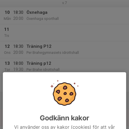
v.7
10
18:30
Öxnehaga
20:00
Mån
Öxenhaga sporthall
11
Tis
12
18:30
Träning P12
20:00
Ons
Per Brahegymnasiets idrottshall
13
18:00
Träning p12
19:30
Tor
Per Brahe idrottshall
14
Fre
15
Lör
16
Godkänn kakor
Sön
Vi använder oss av kakor (cookies) för att vår