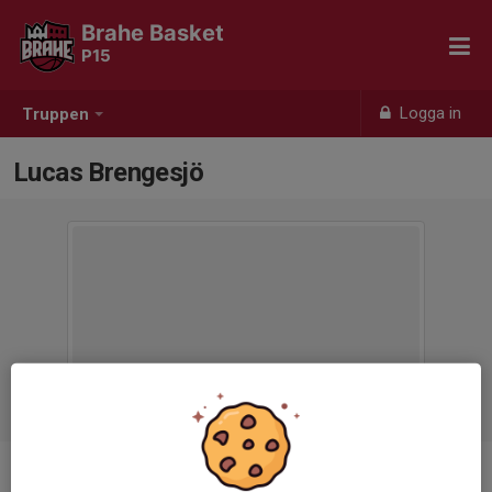
Brahe Basket
P15
Logga in
Truppen
Lucas Brengesjö
Position
-