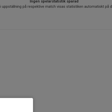
Ingen spelarstatistik sparad
r i uppställning på respektive match visas statistiken automatiskt på 