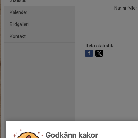
Statistik
När ni fylle
Kalender
Bildgalleri
Kontakt
Dela statistik
Godkänn kakor