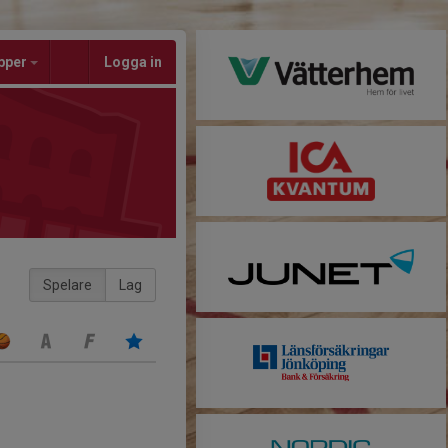
pper
Logga in
Spelare
Lag