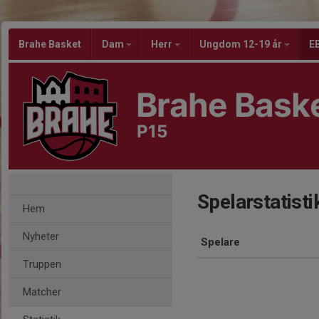
Brahe Basket
Dam
Herr
Ungdom 12-19 år
EB
Brahe Bask
P15
Spelarstatisti
Hem
Nyheter
Spelare
Truppen
Matcher