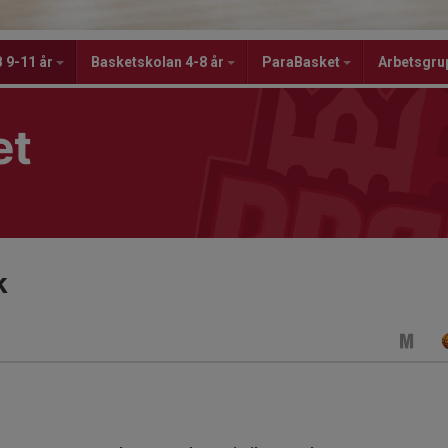
 9-11 år
Basketskolan 4-8 år
ParaBasket
Arbetsgru
et
k