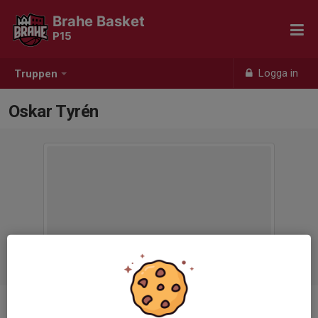
Brahe Basket
P15
Logga in
Truppen
Oskar Tyrén
Position
-