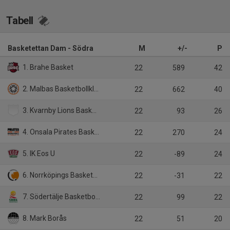
Tabell
Basketettan Dam - Södra
M
+/-
P
1. Brahe Basket
22
589
42
2. Malbas Basketbollklubb
22
662
40
3. Kvarnby Lions Basketklubb
22
93
26
4. Onsala Pirates Basketboll Klubb
22
270
24
5. IK Eos U
22
-89
24
6. Norrköpings Basketförening
22
-31
22
7. Södertälje Basketbollklubb
22
99
22
8. Mark Borås
22
51
20