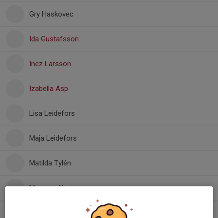
Gry Haskovec
Ida Gustafsson
Inez Larsson
Izabella Asp
Lisa Leidefors
Maja Leidefors
Matilda Tylén
Maureen Yuninui
Petra Kulli Norlin