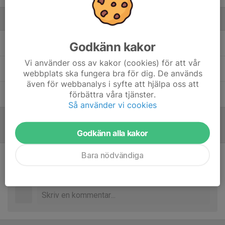
Ledare
Francisco Barrios Pinto
Godkänn kakor
Vi använder oss av kakor (cookies) för att vår
Kevin Iman
Assisterande tränare
webbplats ska fungera bra för dig. De används
även för webbanalys i syfte att hjälpa oss att
förbättra våra tjänster.
Nenus Jidah
Lagledare
Så använder vi cookies
Referat
Godkänn alla kakor
Bara nödvändiga
Inget referat skrivet