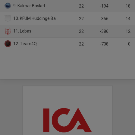
9. Kalmar Basket
22
-194
18
10. KFUM Huddinge Basketklubb
22
-356
14
11. Lobas
22
-386
12
12. Team4Q
22
-708
0