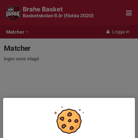
Brahe Basket
Basketskolan 6 år (födda 2020)
Logga in
Matcher
Matcher
Ingen serie inlagd