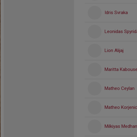
Idris Svraka
Leonidas Spyrida
Lion Alijaj
Maritta Kabous
Matheo Ceylan
Matheo Korjeni
Milkiyas Medhan