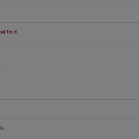
ki Tisell
e
c
ie