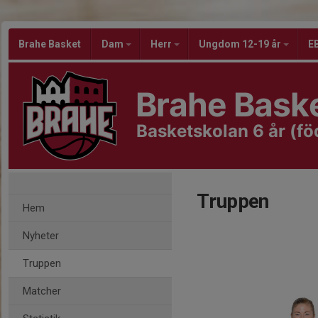
Brahe Basket
Dam
Herr
Ungdom 12-19 år
EB
Brahe Bask
Basketskolan 6 år (f
Truppen
Hem
Nyheter
Truppen
Matcher