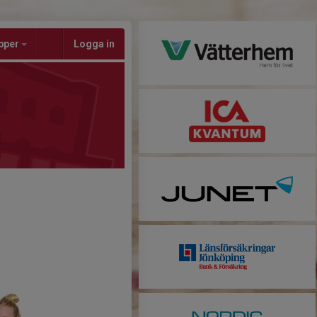
pper
Logga in