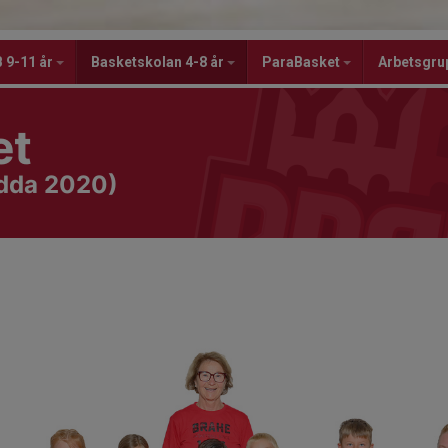
 9-11 år
Basketskolan 4-8 år
ParaBasket
Arbetsgru
et
ödda 2020)