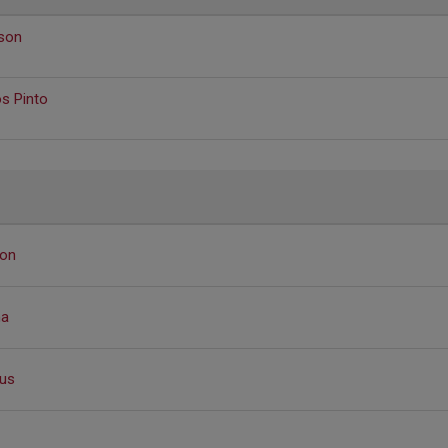
sson
os Pinto
son
ma
us