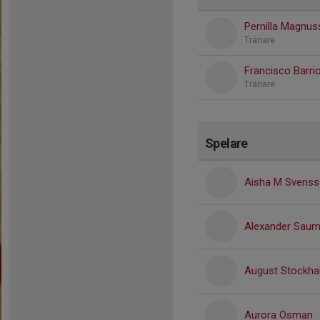
Pernilla Magnu
Tränare
Francisco Barri
Tränare
Spelare
Aisha M Svens
Alexander Sau
August Stockha
Aurora Osman