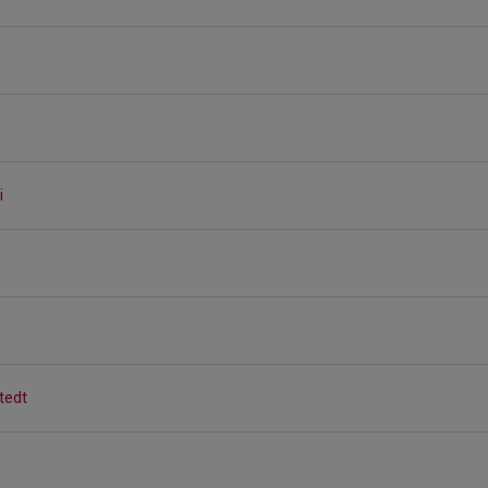
i
tedt