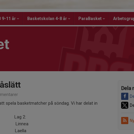
 9-11 år
Basketskolan 4-8 år
ParaBasket
Arbetsgru
et
åslätt
Dela 
mentarer
De
att spela basketmatcher på söndag. Vi har delat in
De
ag 2:
Ny
nnea
aella