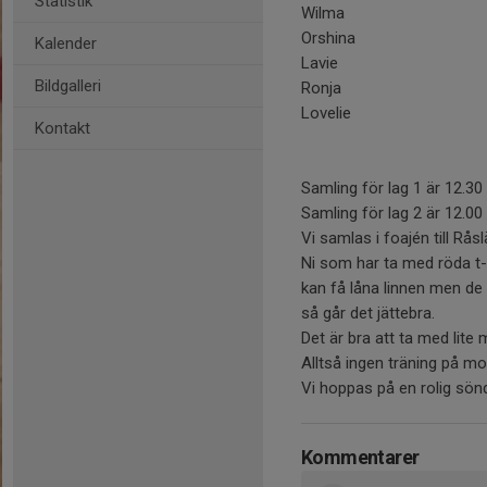
Statistik
Wilma A
Orshina Mary
Kalender
Lavie O
Bildgalleri
Ronja Si
Lovelie 
Kontakt
Eli
Samling för lag 1 är 12.30
Samling för lag 2 är 12.00
Vi samlas i foajén till Råsl
Ni som har ta med röda t-s
kan få låna linnen men de ä
så går det jättebra.
Det är bra att ta med lite m
Alltså ingen träning på m
Vi hoppas på en rolig sön
Kommentarer