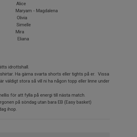
lice
am - Magdalena
livia
melle
Mira
ana
ätts idrottshall.
hirtar. Ha gärna svarta shorts eller tights på er. Vissa
r väldigt stora så vill ni ha någon topp eller linne under
ellis för att fylla på energi till nästa match.
orgonen på söndag utan bara EB (Easy basket)
dag ihop.