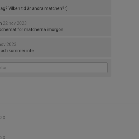
ag? Vilken tid är andra matchen? :)
n
22 nov 2023
t schemat för matcherna imorgon.
nov 2023
ig och kommer inte
0
0