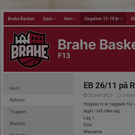
Brahe Basket
Dam
Herr
Ungdom 12-19 år
EB
Brahe Bask
F13
EB 26/11 på R
Hem
22 nov 2023
3 kom
Nyheter
Hoppas ni är taggade för 
laget i två olika lag.
Truppen
Lag 1: L
Matcher
Elsa Li
Maryama L