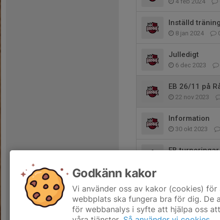
4 feb 2024
Inställd tränin
8 jan 2024
Julledigt
6 dec 2023
EB 26/11 på Rå
22 nov 2023
Information
30 okt 2023
EB turneringar
19 okt 2023
Godkänn kakor
Höstlov
Vi använder oss av kakor (cookies) för 
18 okt 2023
webbplats ska fungera bra för dig. De
för webbanalys i syfte att hjälpa oss at
våra tjänster.
Så använder vi cookies