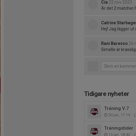
Cia
22 nov 2023
Är det 2 matcher/l
Catrine Starhage
Hej! Jag lägger u
Rani Baresso
26 
Simelle är krassl
Tidigare nyheter
Träning V.7
30 jan, 17:19
Träningstider
15 jan, 18:40