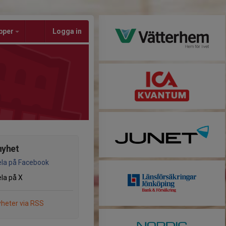
pper
Logga in
nyhet
la på Facebook
la på X
heter via RSS