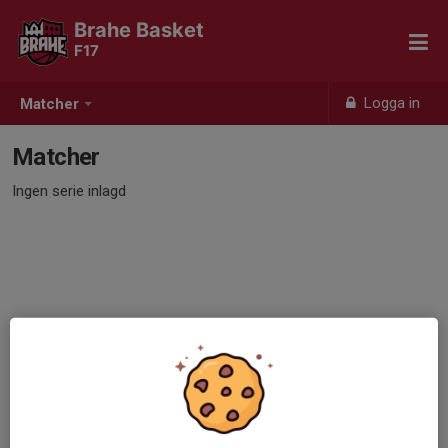
Brahe Basket
F17
Logga in
Matcher
Matcher
Ingen serie inlagd