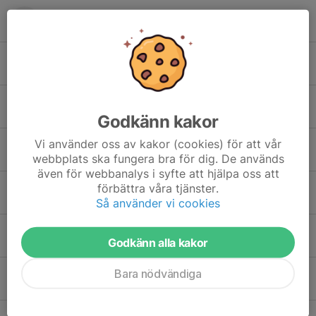
Cleo Fransson
Elin Johansson
Emma Szöcs
Godkänn kakor
Vi använder oss av kakor (cookies) för att vår
Fatima Ahlam Jama
webbplats ska fungera bra för dig. De används
även för webbanalys i syfte att hjälpa oss att
förbättra våra tjänster.
Hannah Abdi
Så använder vi cookies
Lana Korjenic
Godkänn alla kakor
Bara nödvändiga
Leona Gerguri