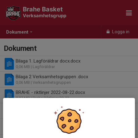
Brahe Basket
Verksamhetsgrupp
Logga in
Dokument
Dokument
Bilaga 1. Lagföräldrar docx.docx
0,06 MB
| Lagföräldrar
Bilaga 2 Verksamhetsgruppen .docx
0,06 MB
| Verksamhetsgruppen
BRAHE - riktlinjer 2022-08-22.docx
0,07 MB
| Brahe Riktlinjer 22-23
Info Coacher 2022-2023.docx
0,06 MB
| Info coacher 2023
Presentation Brahe 2019-20_Draft 190331 (kopia).pptx
1,49 MB
| Organisation Brahe 2019