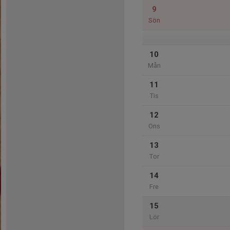
9
Sön
10
Mån
11
Tis
12
Ons
13
Tor
14
Fre
15
Lör