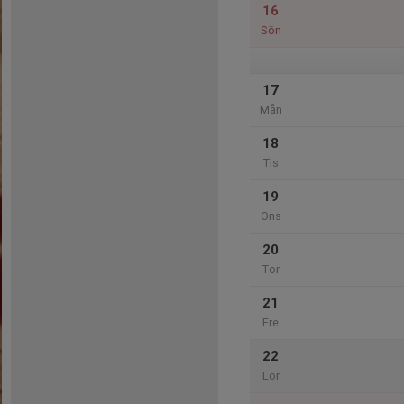
16
Sön
17
Mån
18
Tis
19
Ons
20
Tor
21
Fre
22
Lör