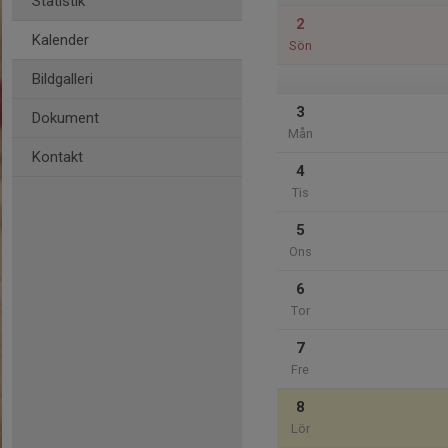
Statistik
2
Kalender
Sön
Bildgalleri
3
Dokument
Mån
Kontakt
4
Tis
5
Ons
6
Tor
7
Fre
8
Lör