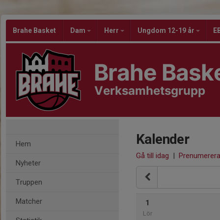
Brahe Basket
Dam
Herr
Ungdom 12-19 år
EB
Brahe Bask
Verksamhetsgrupp
Kalender
Hem
Gå till idag
|
Prenumerer
Nyheter
Truppen
Matcher
1
Lör