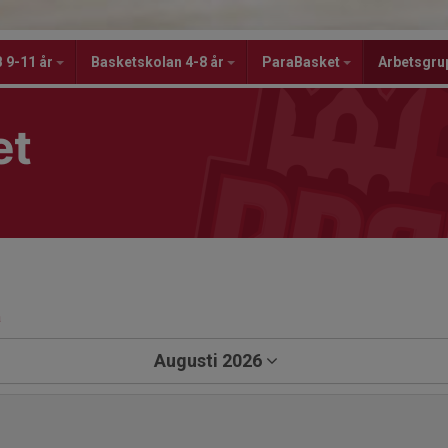
 9-11 år
Basketskolan 4-8 år
ParaBasket
Arbetsgru
et
a
Augusti 2026