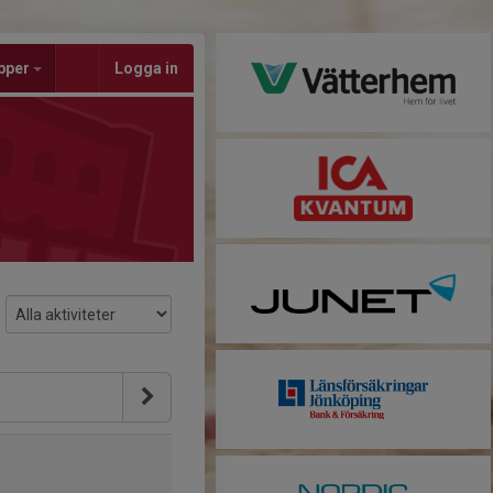
pper
Logga in